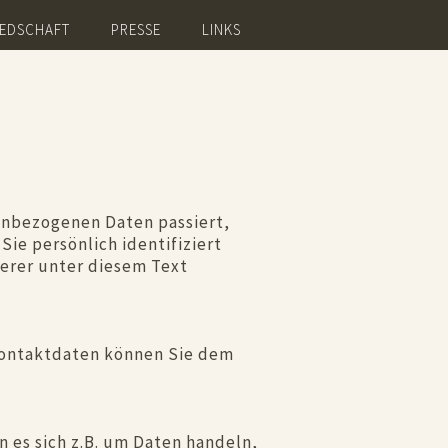
IEDSCHAFT
PRESSE
LINKS
enbezogenen Daten passiert,
ie persönlich identifiziert
erer unter diesem Text
 Kontaktdaten können Sie dem
n es sich z.B. um Daten handeln,