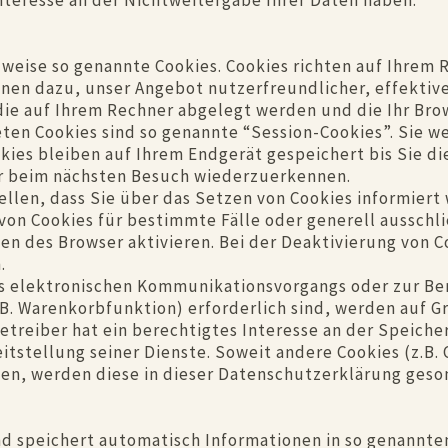
teresse an der Nichtweitergabe Ihrer Daten haben.
lweise so genannte Cookies. Cookies richten auf Ihrem
enen dazu, unser Angebot nutzerfreundlicher, effektiv
die auf Ihrem Rechner abgelegt werden und die Ihr Bro
ten Cookies sind so genannte “Session-Cookies”. Sie w
ies bleiben auf Ihrem Endgerät gespeichert bis Sie di
er beim nächsten Besuch wiederzuerkennen.
ellen, dass Sie über das Setzen von Cookies informier
 von Cookies für bestimmte Fälle oder generell aussch
n des Browser aktivieren. Bei der Deaktivierung von C
.
es elektronischen Kommunikationsvorgangs oder zur Be
. Warenkorbfunktion) erforderlich sind, werden auf Grund
treiber hat ein berechtigtes Interesse an der Speiche
itstellung seiner Dienste. Soweit andere Cookies (z.B. 
en, werden diese in dieser Datenschutzerklärung geso
nd speichert automatisch Informationen in so genannten