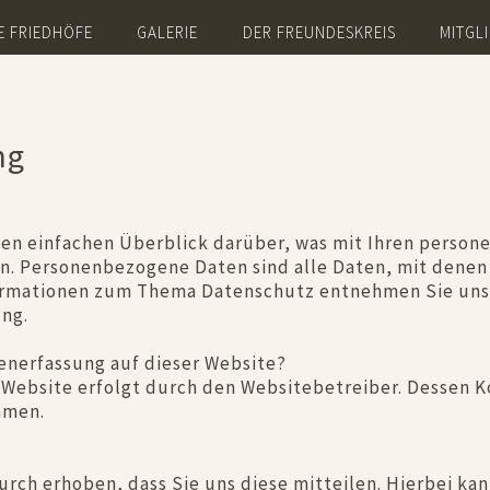
E FRIEDHÖFE
GALERIE
DER FREUNDESKREIS
MITGL
ng
en einfachen Überblick darüber, was mit Ihren person
. Personenbezogene Daten sind alle Daten, mit denen S
ormationen zum Thema Datenschutz entnehmen Sie uns
ng.
tenerfassung auf dieser Website?
r Website erfolgt durch den Websitebetreiber. Dessen
hmen.
ch erhoben, dass Sie uns diese mitteilen. Hierbei kan